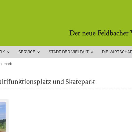
TIK
SERVICE
STADT DER VIELFALT
DIE WIRTSCHA
katepark
ultifunktionsplatz und Skatepark