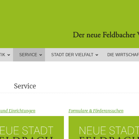
TIK
SERVICE
STADT DER VIELFALT
DIE WIRTSCHA
Service
 und Einrichtungen
Formulare & Förderansuchen