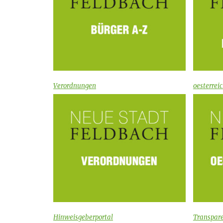
Verordnungen
oesterreic
Hinweisgeberportal
Transpar