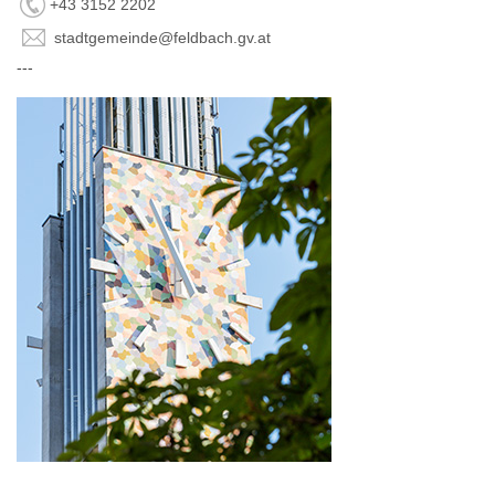
+43 3152 2202
stadtgemeinde@feldbach.gv.at
---