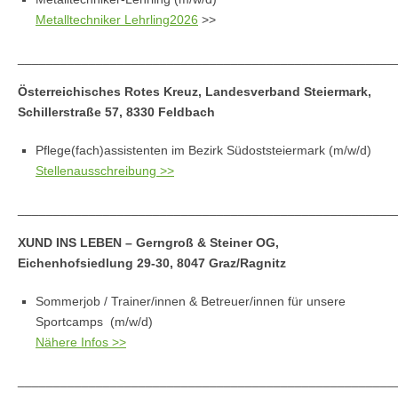
Metalltechniker Lehrling2026
>>
_____________________________________________________
Österreichisches Rotes Kreuz, Landesverband Steiermark,
Schillerstraße 57, 8330 Feldbach
Pflege(fach)assistenten im Bezirk Südoststeiermark (m/w/d)
Stellenausschreibung >>
_____________________________________________________
XUND INS LEBEN – Gerngroß & Steiner OG,
Eichenhofsiedlung 29-30, 8047 Graz/Ragnitz
Sommerjob / Trainer/innen & Betreuer/innen für unsere
Sportcamps (m/w/d)
Nähere Infos >>
_____________________________________________________