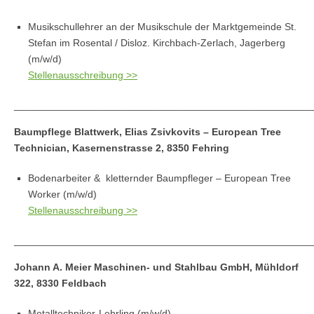
Musikschullehrer an der Musikschule der Marktgemeinde St.
Stefan im Rosental / Disloz. Kirchbach-Zerlach, Jagerberg
(m/w/d)
Stellenausschreibung >>
_____________________________________________________
Baumpflege Blattwerk, Elias Zsivkovits – European Tree
Technician, Kasernenstrasse 2, 8350 Fehring
Bodenarbeiter & kletternder Baumpfleger – European Tree
Worker (m/w/d)
Stellenausschreibung >>
_____________________________________________________
Johann A. Meier Maschinen- und Stahlbau GmbH,
Mühldorf
322, 8330 Feldbach
Metalltechniker-Lehrling (m/w/d)