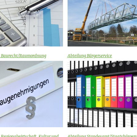
g Baurecht/Raumordnung
Abteilung Bürgerservice
 Regionalwirtschaft, Kultur und
Abteilung Standesamt/Staatsbürgers