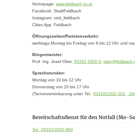
Homepage:
www.feldbach.gv.at
Facebook: StadtFeldbach
Instagram: visit_feldbach
Cities App: Feldbach
Öffnungszeiten/Parteienverkehr:
werktags Montag bis Freitag von 8 bis 12 Uhr und na
Bürgermeister:
Prof. Ing. Josef Ober,
03152 2202-0
,
ober@feldbach.g
Sprechstunden:
Montag von 10 bis 12 Uhr
Donnerstag von 15 bis 17 Uhr
(Terminvereinbarung unter Tel.:
03152/2202-202
,
-20
Bereitschaftsdienst für den Notfall (Mo-S
Tel.: 03152/2202-850