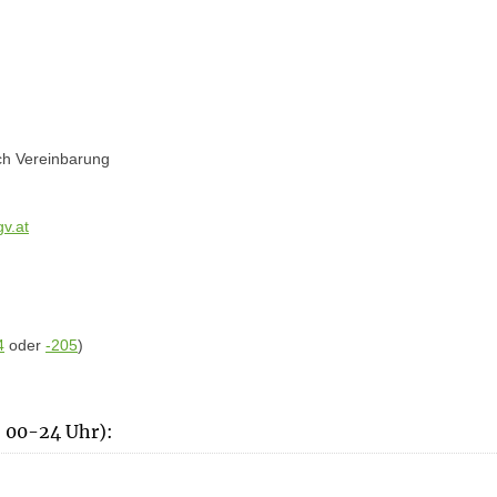
ch Vereinbarung
v.at
4
oder
-205
)
o 00-24 Uhr):