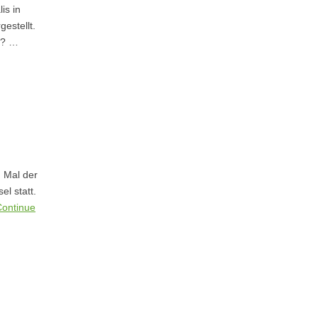
is in
estellt.
n? …
 Mal der
l statt.
Continue