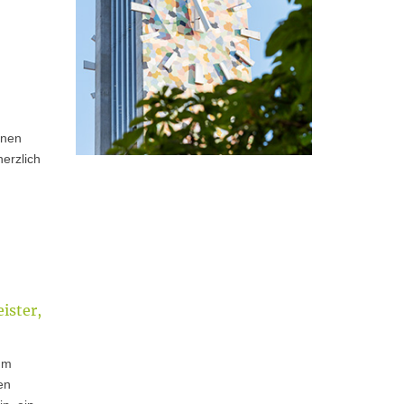
onen
erzlich
ister,
um
en