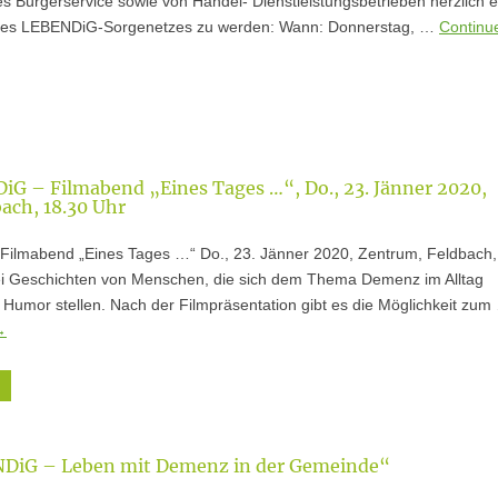
es Bürgerservice sowie von Handel- Dienstleistungsbetrieben herzlich ei
seres LEBENDiG-Sorgenetzes zu werden: Wann: Donnerstag, …
Continu
iG – Filmabend „Eines Tages …“, Do., 23. Jänner 2020,
ach, 18.30 Uhr
Filmabend „Eines Tages …“ Do., 23. Jänner 2020, Zentrum, Feldbach,
 Drei Geschichten von Menschen, die sich dem Thema Demenz im Alltag
 Humor stellen. Nach der Filmpräsentation gibt es die Möglichkeit zum
→
NDiG – Leben mit Demenz in der Gemeinde“