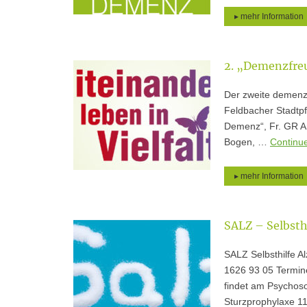
▸ mehr Information
2. „Demenzfreu
Der zweite demenzf
Feldbacher Stadtpf
Demenz“, Fr. GR An
Bogen, …
Continu
▸ mehr Information
SALZ – Selbsth
SALZ Selbsthilfe A
1626 93 05 Termin
findet am Psychoso
Sturzprophylaxe 1