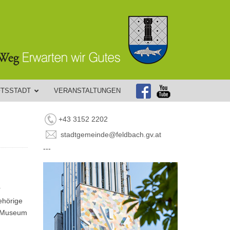
FTSSTADT
VERANSTALTUNGEN
+43 3152 2202
stadtgemeinde@feldbach.gv.at
---
r
ehörige
at.Museum