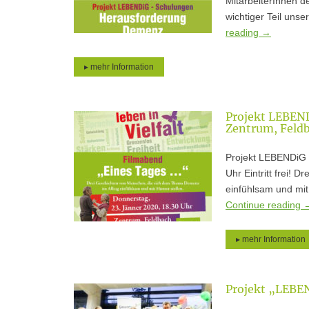
MitarbeiterInnen d
wichtiger Teil un
reading
→
▸ mehr Information
Projekt LEBEND
Zentrum, Feldb
Projekt LEBENDiG 
Uhr Eintritt frei!
einfühlsam und mit
Continue reading
▸ mehr Information
Projekt „LEBE