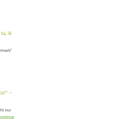
14. &
ermark“
nz“ –
ht nur
ontinue