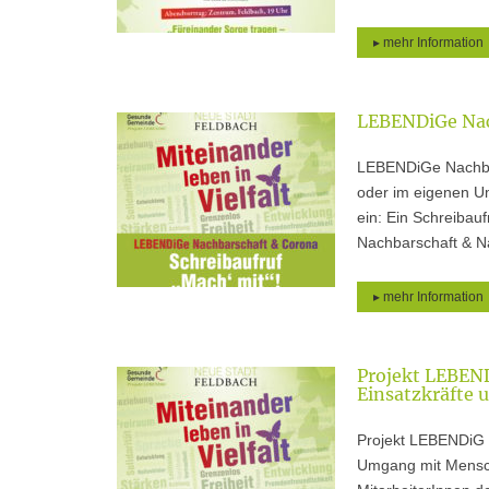
▸ mehr Information
LEBENDiGe Nac
LEBENDiGe Nachbars
oder im eigenen Um
ein: Ein Schreibau
Nachbarschaft & N
▸ mehr Information
Projekt LEBEND
Einsatzkräfte 
Projekt LEBENDiG
Umgang mit Mensch