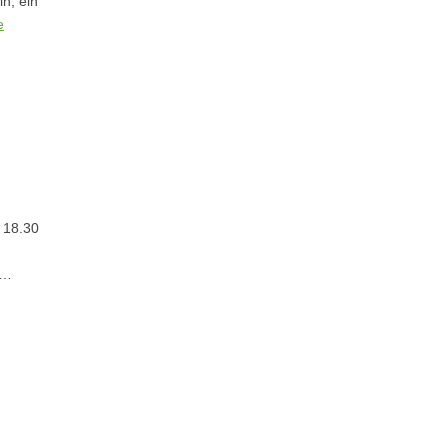
n, ein
e
 18.30
 …