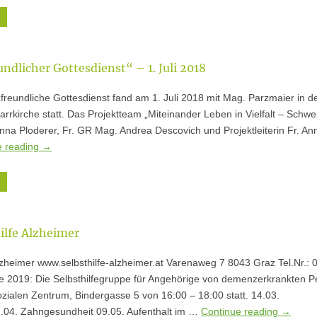
ndlicher Gottesdienst“ – 1. Juli 2018
reundliche Gottesdienst fand am 1. Juli 2018 mit Mag. Parzmaier in d
arrkirche statt. Das Projektteam „Miteinander Leben in Vielfalt – Schw
na Ploderer, Fr. GR Mag. Andrea Descovich und Projektleiterin Fr. An
e reading
→
ilfe Alzheimer
lzheimer www.selbsthilfe-alzheimer.at Varenaweg 7 8043 Graz Tel.Nr.: 
e 2019: Die Selbsthilfegruppe für Angehörige von demenzerkrankten 
zialen Zentrum, Bindergasse 5 von 16:00 – 18:00 statt. 14.03.
1.04. Zahngesundheit 09.05. Aufenthalt im …
Continue reading
→