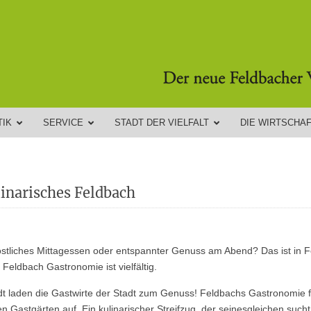
TIK
SERVICE
STADT DER VIELFALT
DIE WIRTSCHA
inarisches Feldbach
östliches Mittagessen oder entspannter Genuss am Abend? Das ist in 
eldbach Gastronomie ist vielfältig.
adt laden die Gastwirte der Stadt zum Genuss! Feldbachs Gastronomie f
n Gastgärten auf. Ein kulinarischer Streifzug, der seinesgleichen sucht