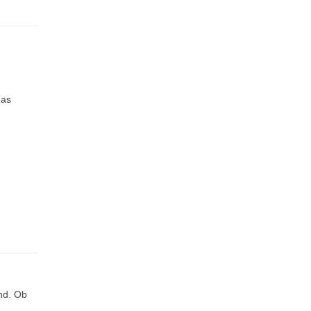
das
nd. Ob