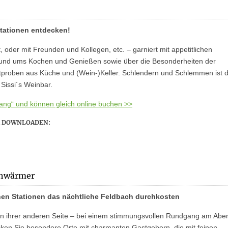
Stationen entdecken!
, oder mit Freunden und Kollegen, etc. – garniert mit appetitlichen
 rund ums Kochen und Genießen sowie über die Besonderheiten der
ostproben aus Küche und (Wein-)Keller. Schlendern und Schlemmen ist 
Sissi´s Weinbar.
rgang“ und können gleich online buchen >>
M DOWNLOADEN:
schwärmer
chen Stationen das nächtliche Feldbach durchkosten
on ihrer anderen Seite – bei einem stimmungsvollen Rundgang am Abe
ecken Sie besondere Orte mit charmanten Gastgebern, die mit feinen