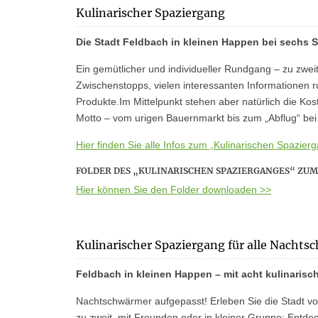
Kulinarischer Spaziergang
Die Stadt Feldbach in kleinen Happen bei sechs 
Ein gemütlicher und individueller Rundgang – zu zweit
Zwischenstopps, vielen interessanten Informationen
Produkte.Im Mittelpunkt stehen aber natürlich die K
Motto – vom urigen Bauernmarkt bis zum „Abflug“ bei 
Hier finden Sie alle Infos zum „Kulinarischen Spazie
FOLDER DES „KULINARISCHEN SPAZIERGANGES“ ZU
Hier können Sie den Folder downloaden >>
Kulinarischer Spaziergang für alle Nacht
Feldbach in kleinen Happen – mit acht kulinaris
Nachtschwärmer aufgepasst! Erleben Sie die Stadt v
zu zweit, mit Freunden oder in kleiner Gruppe: Entd