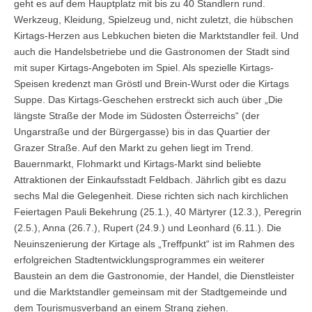
geht es auf dem Hauptplatz mit bis zu 40 Standlern rund.
Werkzeug, Kleidung, Spielzeug und, nicht zuletzt, die hübschen
Kirtags-Herzen aus Lebkuchen bieten die Marktstandler feil. Und
auch die Handelsbetriebe und die Gastronomen der Stadt sind
mit super Kirtags-Angeboten im Spiel. Als spezielle Kirtags-
Speisen kredenzt man Gröstl und Brein-Wurst oder die Kirtags
Suppe. Das Kirtags-Geschehen erstreckt sich auch über „Die
längste Straße der Mode im Südosten Österreichs“ (der
Ungarstraße und der Bürgergasse) bis in das Quartier der
Grazer Straße. Auf den Markt zu gehen liegt im Trend.
Bauernmarkt, Flohmarkt und Kirtags-Markt sind beliebte
Attraktionen der Einkaufsstadt Feldbach. Jährlich gibt es dazu
sechs Mal die Gelegenheit. Diese richten sich nach kirchlichen
Feiertagen Pauli Bekehrung (25.1.), 40 Märtyrer (12.3.), Peregrin
(2.5.), Anna (26.7.), Rupert (24.9.) und Leonhard (6.11.). Die
Neuinszenierung der Kirtage als „Treffpunkt“ ist im Rahmen des
erfolgreichen Stadtentwicklungsprogrammes ein weiterer
Baustein an dem die Gastronomie, der Handel, die Dienstleister
und die Marktstandler gemeinsam mit der Stadtgemeinde und
dem Tourismusverband an einem Strang ziehen.