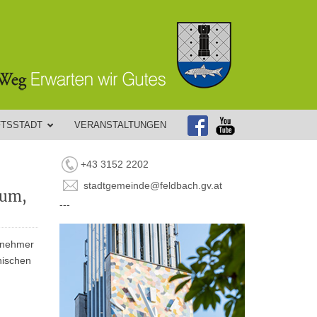
FTSSTADT
VERANSTALTUNGEN
+43 3152 2202
stadtgemeinde@feldbach.gv.at
rum,
---
ilnehmer
hischen