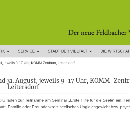
TIK
SERVICE
STADT DER VIELFALT
DIE WIRTSCHA
ust, jeweils 9-17 Uhr, KOMM-Zentrum, Leitersdorf
 und 31. August, jeweils 9-17 Uhr, KOMM-Zent
Leitersdorf
 laden zur Teilnahme am Seminar „Erste Hilfe für die Seele“ ein. Te
haft, Familie oder Freundeskreis seelisches Ungleichgewicht bzw. psyc