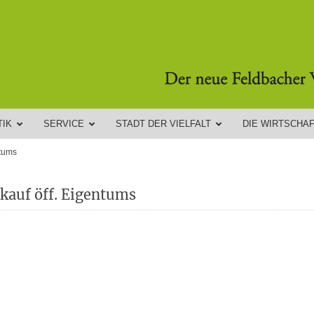
TIK
SERVICE
STADT DER VIELFALT
DIE WIRTSCHA
ntums
kauf öff. Eigentums