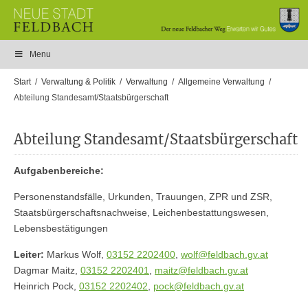
Menu
Start
Verwaltung & Politik
Verwaltung
Allgemeine Verwaltung
Abteilung Standesamt/Staatsbürgerschaft
Abteilung Standesamt/Staatsbürgerschaft
Aufgabenbereiche:
Personenstandsfälle, Urkunden, Trauungen, ZPR und ZSR,
Staatsbürgerschaftsnachweise, Leichenbestattungswesen,
Lebensbestätigungen
Leiter:
Markus Wolf,
03152 2202400
,
wolf@feldbach.gv.at
Dagmar Maitz,
03152 2202401
,
maitz@feldbach.gv.at
Heinrich Pock,
03152 2202402
,
pock@feldbach.gv.at