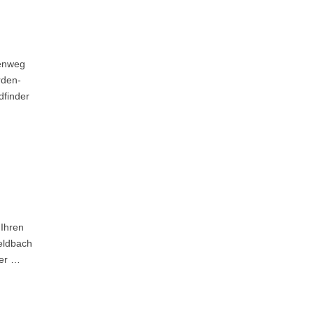
genweg
rden-
dfinder
Ihren
eldbach
Der …