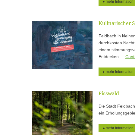
▸ mehr Information
Kulinarischer 
Feldbach in kleine
durchkosten Nachts
einem stimmungsvo
Entdecken …
Cont
▸ mehr Information
Fisswald
Die Stadt Feldbach
ein Erholungsgebi
▸ mehr Information