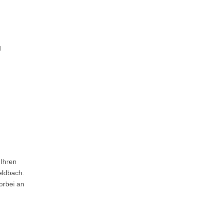
d
Ihren
eldbach.
orbei an