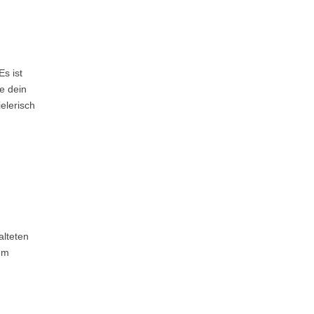
s ist
e dein
elerisch
alteten
em