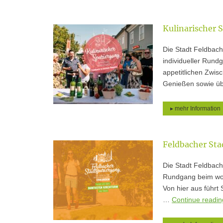
Kulinarischer 
Die Stadt Feldbach
individueller Rundg
appetitlichen Zwis
Genießen sowie ü
▸ mehr Information
Feldbacher Sta
Die Stadt Feldbac
Rundgang beim woh
Von hier aus führt
…
Continue readi