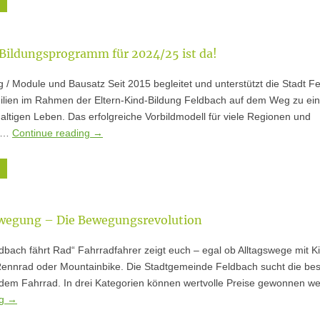
Bildungsprogramm für 2024/25 ist da!
g / Module und Bausatz Seit 2015 begleitet und unterstützt die Stadt F
ilien im Rahmen der Eltern-Kind-Bildung Feldbach auf dem Weg zu ei
haltigen Leben. Das erfolgreiche Vorbildmodell für viele Regionen und
e …
Continue reading
→
ewegung – Die Bewegungsrevolution
dbach fährt Rad“ Fahrradfahrer zeigt euch – egal ob Alltagswege mit K
 Rennrad oder Mountainbike. Die Stadtgemeinde Feldbach sucht die be
 dem Fahrrad. In drei Kategorien können wertvolle Preise gewonnen we
ng
→