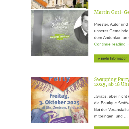
Martin Gutl-
Priester, Autor un
unserer Gemeinde e
dem Andenken an d
Continue reading
▸ mehr Information
Swapping Party
2025, ab 18 Uh
„Gratis, aber nich
die Boutique Stoff
Bei der Veranstalt
mitbringen, und …