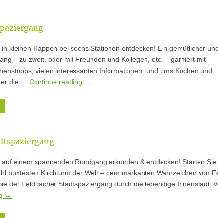
Spaziergang
 in kleinen Happen bei sechs Stationen entdecken! Ein gemütlicher un
ang – zu zweit, oder mit Freunden und Kollegen, etc. – garniert mit
chenstopps, vielen interessanten Informationen rund ums Kochen und
ber die …
Continue reading
→
dtspaziergang
h auf einem spannenden Rundgang erkunden & entdecken! Starten Sie 
l buntesten Kirchturm der Welt – dem markanten Wahrzeichen von F
 Sie der Feldbacher Stadtspaziergang durch die lebendige Innenstadt, v
ng
→