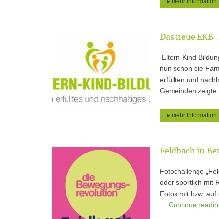
▸ mehr Information
Das neue EKB-
Eltern-Kind-Bildun
nun schon die Fam
erfüllten und nach
Gemeinden zeigt
▸ mehr Information
Feldbach in B
Fotochallenge „Fel
oder sportlich mit
Fotos mit bzw. auf
…
Continue readi