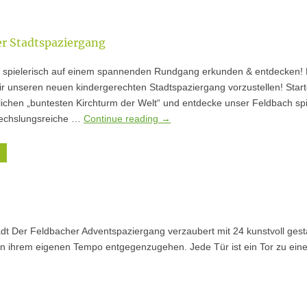
r Stadtspaziergang
h spielerisch auf einem spannenden Rundgang erkunden & entdecken! E
ir unseren neuen kindergerechten Stadtspaziergang vorzustellen! Start
ichen „buntesten Kirchturm der Welt“ und entdecke unser Feldbach spi
echslungsreiche …
Continue reading
→
dt Der Feldbacher Adventspaziergang verzaubert mit 24 kunstvoll gest
in ihrem eigenen Tempo entgegenzugehen. Jede Tür ist ein Tor zu ein