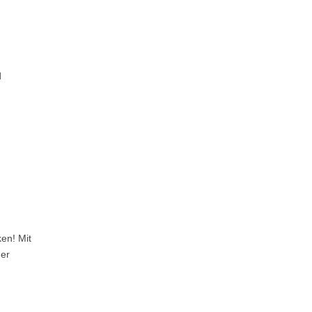
d
en! Mit
der