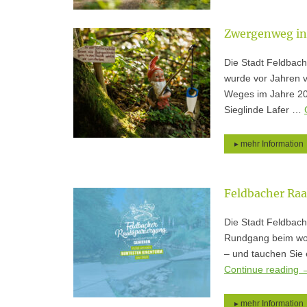
Zwergenweg in
Die Stadt Feldbac
wurde vor Jahren v
Weges im Jahre 200
Sieglinde Lafer …
▸ mehr Information
Feldbacher Ra
Die Stadt Feldbac
Rundgang beim woh
– und tauchen Sie 
Continue reading
▸ mehr Information