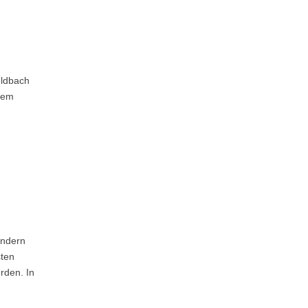
eldbach
nem
indern
sten
rden. In