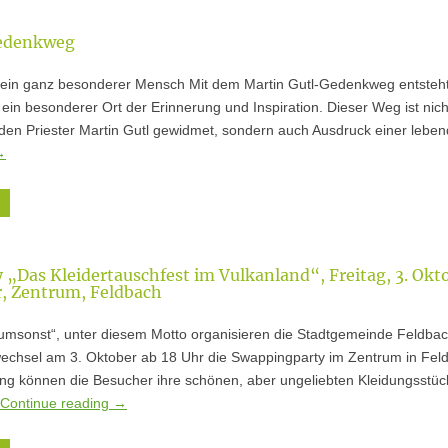
Gedenkweg
d ein ganz besonderer Mensch Mit dem Martin Gutl-Gedenkweg entsteht
in besonderer Ort der Erinnerung und Inspiration. Dieser Weg ist nich
en Priester Martin Gutl gewidmet, sondern auch Ausdruck einer lebe
→
 „Das Kleidertauschfest im Vulkanland“, Freitag, 3. Okt
r, Zentrum, Feldbach
t umsonst“, unter diesem Motto organisieren die Stadtgemeinde Feldba
wechsel am 3. Oktober ab 18 Uhr die Swappingparty im Zentrum in Fel
ung können die Besucher ihre schönen, aber ungeliebten Kleidungsstüc
Continue reading
→