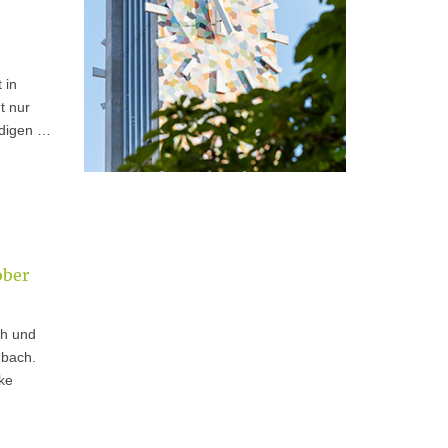
 in
t nur
ndigen …
ober
ch und
dbach.
ke