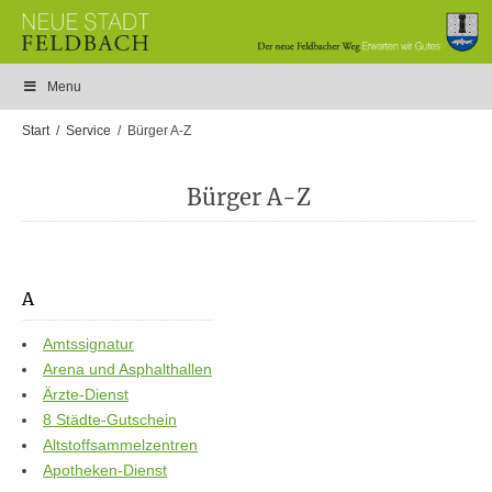
Menu
Start
Service
Bürger A-Z
Bürger A-Z
A
Amtssignatur
Arena und Asphalthallen
Ärzte-Dienst
8 Städte-Gutschein
Altstoffsammelzentren
Apotheken-Dienst